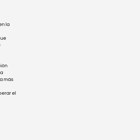
n la
que
e
ción
ia
za más
erar el